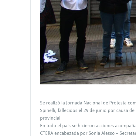
Se realizó la Jornada Nacional de Protesta co
Spinelli, fallecidos el 29 de junio por causa
provincial.
En todo el país se hicieron acciones acompañ
CTERA encabezada por Sonia Alesso – Secretari