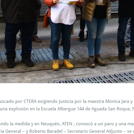
nvocado por CTERA exigiendo Justicia por la maestra Mónica Jara y
 de una explosión en la Escuela Albergue 144 de Aguada San Roque,
ando la medida y en Neuquén, ATEN , convocó a un paro y una ma
a General – y Roberto Baradel – Secretario General Adjunto – se c