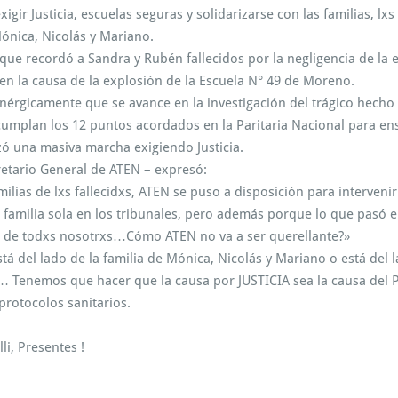
gir Justicia, escuelas seguras y solidarizarse con las familias, l
Mónica, Nicolás y Mariano.
 que recordó a Sandra y Rubén fallecidos por la negligencia de la
n la causa de la explosión de la Escuela N° 49 de Moreno.
nérgicamente que se avance en la investigación del trágico hecho 
cumplan los 12 puntos acordados en la Paritaria Nacional para en
zó una masiva marcha exigiendo Justicia.
retario General de ATEN – expresó:
lias de lxs fallecidxs, ATEN se puso a disposición para intervenir 
a familia sola en los tribunales, pero además porque lo que pas
 de todxs nosotrxs…Cómo ATEN no va a ser querellante?»
stá del lado de la familia de Mónica, Nicolás y Mariano o está del
… Tenemos que hacer que la causa por JUSTICIA sea la causa del
protocolos sanitarios.
li, Presentes !