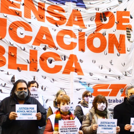
A
D
A
N
A
C
I
O
N
A
L
D
E
P
R
O
T
E
S
T
A