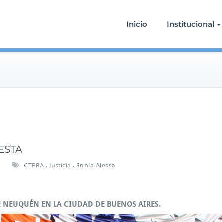
Inicio
Institucional
ESTA
e
,
,
CTERA
Justicia
Sonia Alesso
n
J
O
E NEUQUÉN EN LA CIUDAD DE BUENOS AIRES.
R
N