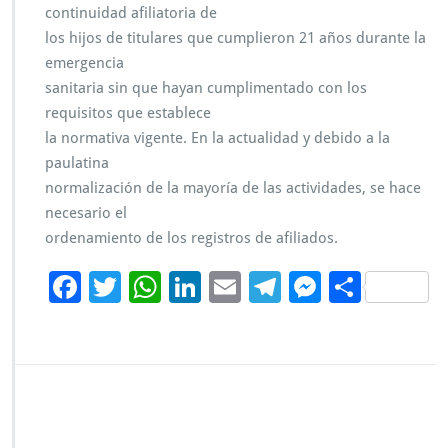
continuidad afiliatoria de
O
S
los hijos de titulares que cumplieron 21 años durante la
emergencia
sanitaria sin que hayan cumplimentado con los
requisitos que establece
la normativa vigente. En la actualidad y debido a la
paulatina
normalización de la mayoría de las actividades, se hace
necesario el
ordenamiento de los registros de afiliados.
F
T
W
Li
E
Te
M
C
ac
wi
h
n
m
le
es
o
e
tt
at
k
ai
gr
se
m
b
er
s
e
l
a
n
p
o
A
dI
m
g
ar
o
p
n
er
tir