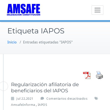
Saltar
al
contenido
Etiqueta IAPOS
Inicio
/
Entradas etiquetadas "IAPOS"
Regularización afiliatoria de
beneficiarios del IAPOS
e
Jul 22,2021
Comentarios desactivados
n
,
AmsafeInforma
IAPOS
R