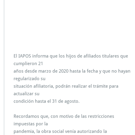
i
a
d
e
b
e
n
e
f
i
El IAPOS informa que los hijos de afiliados titulares que
c
cumplieron 21
i
años desde marzo de 2020 hasta la fecha y que no hayan
a
regularizado su
r
i
situación afiliatoria, podrán realizar el trámite para
o
actualizar su
s
condición hasta el 31 de agosto.
d
e
l
Recordamos que, con motivo de las restricciones
I
impuestas por la
A
pandemia, la obra social venía autorizando la
P