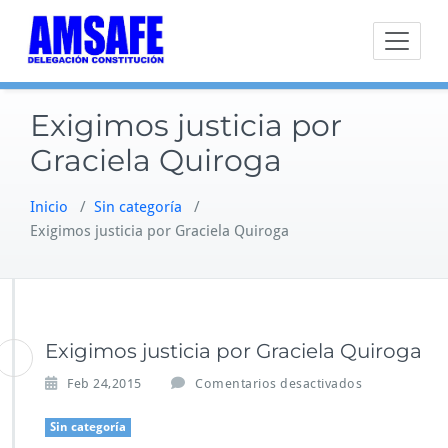
Saltar
al
contenido
Exigimos justicia por
Graciela Quiroga
Inicio
/
Sin categoría
/
Exigimos justicia por Graciela Quiroga
Exigimos justicia por Graciela Quiroga
e
Feb 24,2015
Comentarios desactivados
n
E
Sin categoría
x