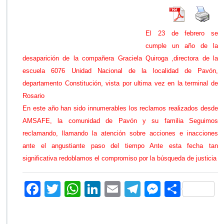
i
g
i
El 23 de febrero se
m
cumple un año de la
o
s
desaparición de la compañera Graciela Quiroga ,directora de la
j
escuela 6076 Unidad Nacional de la localidad de Pavón,
u
departamento Constitución, vista por ultima vez en la terminal de
s
Rosario
t
i
En este año han sido innumerables los reclamos realizados desde
c
AMSAFE, la comunidad de Pavón y su familia Seguimos
i
reclamando, llamando la atención sobre acciones e inacciones
a
ante el angustiante paso del tiempo Ante esta fecha tan
p
o
significativa redoblamos el compromiso por la búsqueda de justicia
r
G
F
T
W
Li
E
Te
M
C
r
a
ac
wi
h
n
m
le
es
o
c
e
tt
at
k
ai
gr
se
m
i