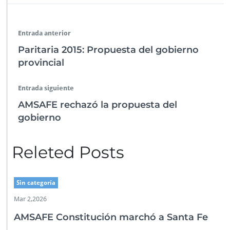
e
b
er
s
e
l
a
n
p
l
a
o
A
dI
m
g
ar
Entrada anterior
Q
o
p
n
er
tir
u
Paritaria 2015: Propuesta del gobierno
i
k
p
provincial
r
o
g
Entrada siguiente
a
AMSAFE rechazó la propuesta del
gobierno
Releted Posts
Sin categoría
Mar 2,2026
AMSAFE Constitución marchó a Santa Fe