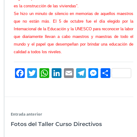
es la construcción de las viviendas”.
Se hizo un minuto de silencio en memorias de aquellos maestros
que no están más. El 5 de octubre fue el día elegido por la
Internacional de la Educación y la UNESCO para reconocer la labor
que diariamente llevan a cabo maestros y maestras de todo el
mundo y el papel que desempeñan por brindar una educación de
calidad a todos los niveles.
F
T
W
Li
E
Te
M
C
ac
wi
h
n
m
le
es
o
e
tt
at
k
ai
gr
se
m
b
er
s
e
l
a
n
p
o
A
dI
m
g
ar
Entrada anterior
o
p
n
er
tir
Fotos del Taller Curso Directivos
k
p