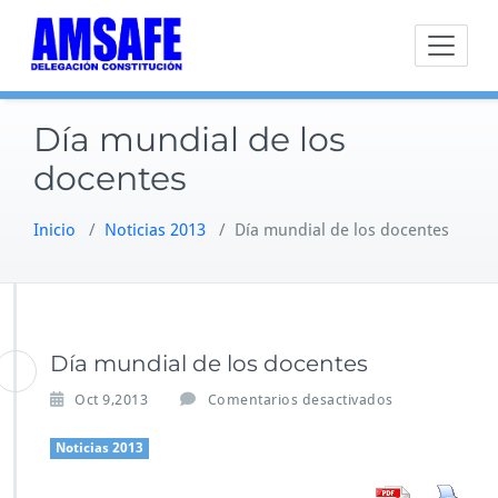
Saltar
al
contenido
Día mundial de los
docentes
Inicio
/
Noticias 2013
/
Día mundial de los docentes
Día mundial de los docentes
e
Oct 9,2013
Comentarios desactivados
n
D
Noticias 2013
í
a