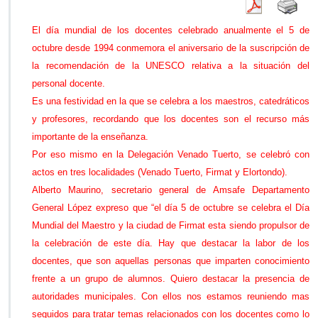
m
u
El día mundial de los docentes celebrado anualmente el 5 de
n
octubre desde 1994 conmemora el aniversario de la suscripción de
d
i
la recomendación de la UNESCO relativa a la situación del
a
personal docente.
l
Es una festividad en la que se celebra a los maestros, catedráticos
d
y profesores, recordando que los docentes son el recurso más
e
l
importante de la enseñanza.
o
Por eso mismo en la Delegación Venado Tuerto, se celebró con
s
actos en tres localidades (Venado Tuerto, Firmat y Elortondo).
d
Alberto Maurino, secretario general de Amsafe Departamento
o
c
General López expreso que “el día 5 de octubre se celebra el Día
e
Mundial del Maestro y la ciudad de Firmat esta siendo propulsor de
n
la celebración de este día. Hay que destacar la labor de los
t
docentes, que son aquellas personas que imparten conocimiento
e
s
frente a un grupo de alumnos. Quiero destacar la presencia de
autoridades municipales. Con ellos nos estamos reuniendo mas
seguidos para tratar temas relacionados con los docentes como lo