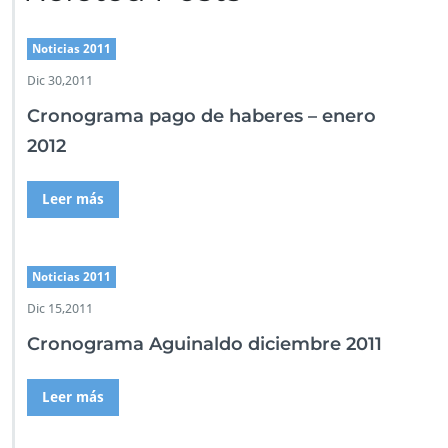
n
p
e
Noticias 2011
d
Dic 30,2011
a
g
Cronograma pago de haberes – enero
ó
g
2012
i
c
Leer más
a
Noticias 2011
Dic 15,2011
Cronograma Aguinaldo diciembre 2011
Leer más