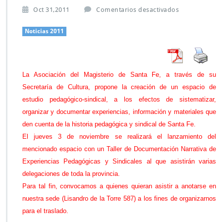
e
Oct 31,2011
Comentarios desactivados
n
T
Noticias 2011
a
l
l
e
La Asociación del Magisterio de Santa Fe, a través de su
r
Secretaría de Cultura, propone la creación de un espacio de
d
e
estudio pedagógico-sindical, a los efectos de sistematizar,
f
organizar y documentar experiencias, información y materiales que
o
den cuenta de la historia pedagógica y sindical de Santa Fe.
r
El jueves 3 de noviembre se realizará el lanzamiento del
m
a
mencionado espacio con un Taller de Documentación Narrativa de
c
Experiencias Pedagógicas y Sindicales al que asistirán varias
i
delegaciones de toda la provincia.
ó
Para tal fin, convocamos a quienes quieran asistir a anotarse en
n
d
nuestra sede (Lisandro de la Torre 587) a los fines de organizarnos
e
para el traslado.
c