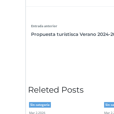
e
tt
at
k
ai
gr
se
b
er
s
e
l
a
n
o
A
dI
m
g
o
p
n
er
Entrada anterior
k
p
Propuesta turístisca Verano 2024-
Releted Posts
Sin categoría
Sin c
Mar 2,2026
Mar 2,