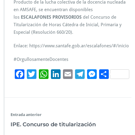
Producto de la lucha colectiva de la docencia nucleada
o
en AMSAFE, se encuentran disponibles
r
a
los
ESCALAFONES PROVISORIOS
del Concurso de
s
Titularización de Horas Cátedra de Inicial, Primaria y
c
Especial (Resolución 660/20).
á
t
Enlace: https://www.santafe.gob.ar/escalafones/#/inicio
e
d
r
#OrgullosamenteDocentes
a
s
F
T
W
Li
E
Te
M
C
ac
wi
h
n
m
le
es
o
e
tt
at
k
ai
gr
se
m
b
er
s
e
l
a
n
p
o
A
dI
m
g
ar
Entrada anterior
o
p
n
er
tir
IPE. Concurso de titularización
k
p