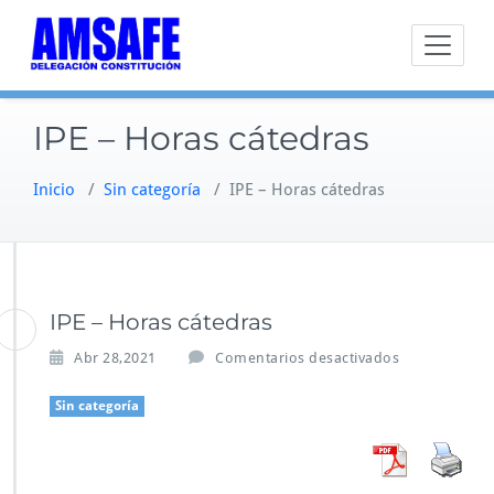
Saltar
al
contenido
IPE – Horas cátedras
Inicio
/
Sin categoría
/
IPE – Horas cátedras
IPE – Horas cátedras
e
Abr 28,2021
Comentarios desactivados
n
I
Sin categoría
P
E
–
H