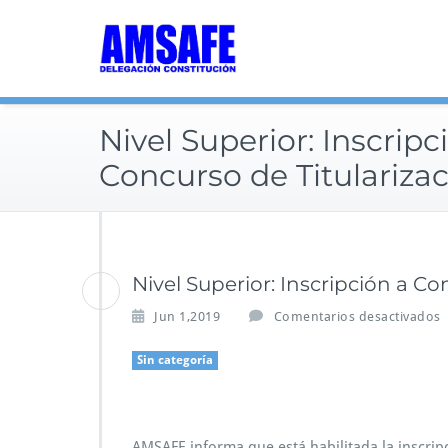
Saltar
al
contenido
Nivel Superior: Inscripc
Concurso de Titulariza
Nivel Superior: Inscripción a C
Jun 1,2019
Comentarios desactivados
Sin categoría
AMSAFE informa que está habilitada la inscripc