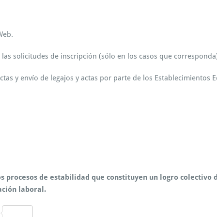
c
u
r
Web.
s
o
las solicitudes de inscripción (sólo en los casos que corresponda
d
e
T
tas y envío de legajos y actas por parte de los Establecimientos 
i
t
u
l
a
r
i
z
a
c
 procesos de estabilidad que constituyen un logro colectivo d
i
ación laboral.
ó
n
C
R