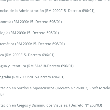
S
u
ncias de la Administración (RM 2090/15- Decreto 696/01),
p
e
r
onomía (RM 2090/15- Decreto 696/01)
i
o
logía (RM 2090/15- Decreto 696/01)
r:
I
temática (RM 2090/15- Decreto 696/01)
n
s
ica (RM 2090/15- Decreto 696/01)
c
r
i
gua y literatura (RM 514/18-Decreto 696/01)
p
c
ografía (RM 2090/2015-Decreto 696/01)
i
ó
ntación en Sordos e hipoacúsicos (Decreto N° 260/03) Profesorado
n
03)
a
C
o
tación en Ciegos y Disminuidos Visuales. (Decreto N° 260/03)
n