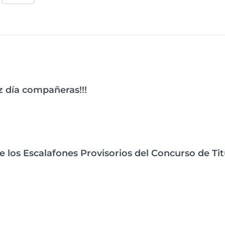
M
o
7
m
8
9/
p
1
ar
9
tir
íz día compañeras!!!
e los Escalafones Provisorios del Concurso de Ti