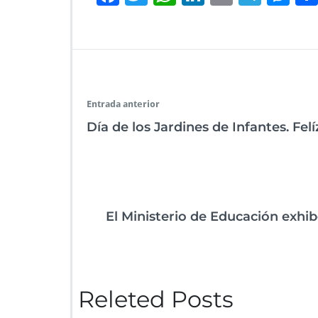
ac
wi
h
n
m
le
es
e
tt
at
k
ai
gr
se
b
er
s
e
l
a
n
o
A
dI
m
g
o
p
n
er
Entrada anterior
k
p
Día de los Jardines de Infantes. Fel
El Ministerio de Educación exhib
Releted Posts