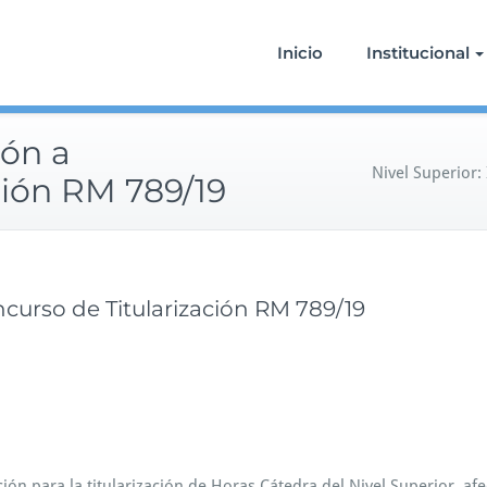
Inicio
Institucional
ión a
Nivel Superior:
ción RM 789/19
oncurso de Titularización RM 789/19
e
n
N
i
v
e
l
ión para la titularización de Horas Cátedra del Nivel Superior, afe