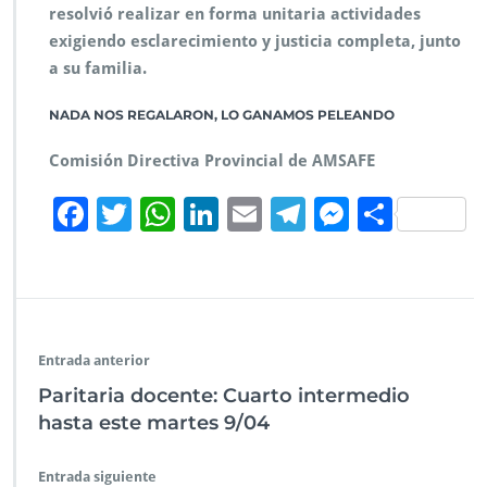
p
resolvió realizar en forma unitaria actividades
u
exigiendo esclarecimiento y justicia completa, junto
e
s
a su familia.
t
a
NADA NOS REGALARON,
LO GANAMOS PELEANDO
Comisión Directiva Provincial de AMSAFE
F
T
W
Li
E
Te
M
C
ac
wi
h
n
m
le
es
o
e
tt
at
k
ai
gr
se
m
b
er
s
e
l
a
n
p
o
A
dI
m
g
ar
Entrada anterior
o
p
n
er
tir
Paritaria docente: Cuarto intermedio
k
p
hasta este martes 9/04
Entrada siguiente