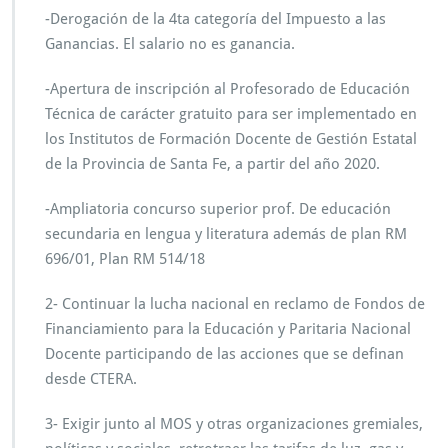
0
-Derogación de la 4ta categoría del Impuesto a las
c
Ganancias. El salario no es ganancia.
o
m
-Apertura de inscripción al Profesorado de Educación
p
Técnica de carácter gratuito para ser implementado en
a
ñ
los Institutos de Formación Docente de Gestión Estatal
e
de la Provincia de Santa Fe, a partir del año 2020.
r
x
-Ampliatoria concurso superior prof. De educación
s
secundaria en lengua y literatura además de plan RM
A
M
696/01, Plan RM 514/18
S
A
2- Continuar la lucha nacional en reclamo de Fondos de
F
Financiamiento para la Educación y Paritaria Nacional
E
Docente participando de las acciones que se definan
r
e
desde CTERA.
s
o
3- Exigir junto al MOS y otras organizaciones gremiales,
l