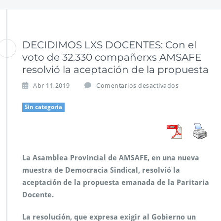
DECIDIMOS LXS DOCENTES: Con el
voto de 32.330 compañerxs AMSAFE
resolvió la aceptación de la propuesta
e
Abr 11,2019
Comentarios desactivados
n
D
Sin categoría
E
C
I
D
I
La Asamblea Provincial de AMSAFE, en una nueva
M
muestra de Democracia Sindical, resolvió la
O
aceptación de la propuesta emanada de la Paritaria
S
L
Docente.
X
S
La resolución, que expresa exigir al Gobierno un