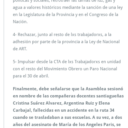
políticas y sociales, retrotraer las tarifas de luz, gas y
v
agua a valores históricos mediante la sanción de una ley
i
ó
en la Legislatura de la Provincia y en el Congreso de la
l
Nación.
a
a
4- Rechazar, junto al resto de lxs trabajadorxs, a la
c
adhesión por parte de la provincia a la Ley de Nacional
e
p
de ART.
t
a
5- Impulsar desde la CTA de lxs Trabajadorxs en unidad
c
con el resto del Movimiento Obrero un Paro Nacional
i
para el 30 de abril.
ó
n
d
Finalmente, debe señalarse que la Asamblea sesionó
e
en nombre de las compañeras docentes santiagueñas
l
Cristina Suárez Alvarez, Argentina Ruiz y Elena
a
Carbajal, fallecidas en un accidente en la ruta 34
p
r
cuando se trasladaban a sus escuelas. A su vez, a dos
o
años del asesinato de María de los Angeles Paris, se