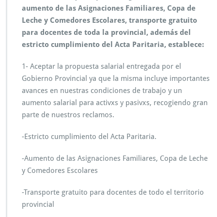
D
aumento de las Asignaciones Familiares, Copa de
O
Leche y Comedores Escolares, transporte gratuito
C
E
para docentes de toda la provincial, además del
N
estricto cumplimiento del Acta Paritaria, establece:
T
E
1- Aceptar la propuesta salarial entregada por el
S:
Gobierno Provincial ya que la misma incluye importantes
C
o
avances en nuestras condiciones de trabajo y un
n
aumento salarial para activxs y pasivxs, recogiendo gran
e
parte de nuestros reclamos.
l
v
-Estricto cumplimiento del Acta Paritaria.
o
t
o
-Aumento de las Asignaciones Familiares, Copa de Leche
d
y Comedores Escolares
e
3
-Transporte gratuito para docentes de todo el territorio
2.
provincial
3
3