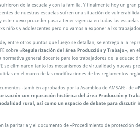
a
ieron de la escuela y con la familia. Y finalmente hoy un gran pa
r
entes de nuestras escuelas sufren una situación de vulnerabilidad
i
y este nuevo proceder pasa a tener vigencia en todas las escuela
t
a
xs niñxs y adolescentes pero no vamos a exponer a lxs trabajado
r
i
de, entre otros puntos que luego se detallan, se entregó a la rep
a
AFE sobre
«Regularización del área Producción y Trabajo»
, en e
s:
a normativa general docente para los trabajadores de la educaci
P
r
E se eliminaron tanto los mecanismos de virtualidad y nuevas pre
o
tidas en el marco de las modificaciones de los reglamentos orgá
c
e
documentos -también aprobados por la Asamblea de AMSAFE- de
«P
d
arización con reparación histórica del área Producción y Trab
i
m
 modalidad rural, así como un espacio de debate para discuti
i
e
n
 en la paritaria y el documento de «Procedimiento de protección d
t
o