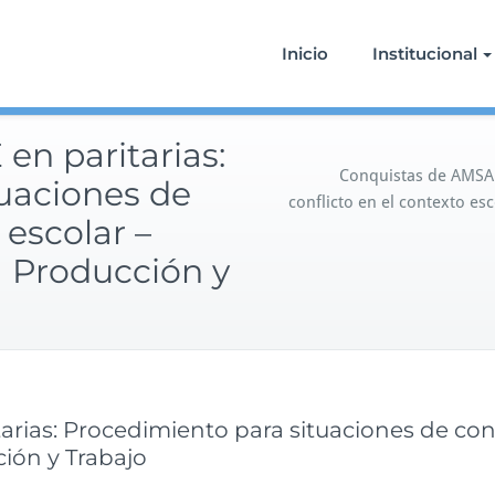
Inicio
Institucional
n paritarias:
Conquistas de AMSAF
uaciones de
conflicto en el contexto es
 escolar –
a Producción y
ias: Procedimiento para situaciones de confl
ción y Trabajo
e