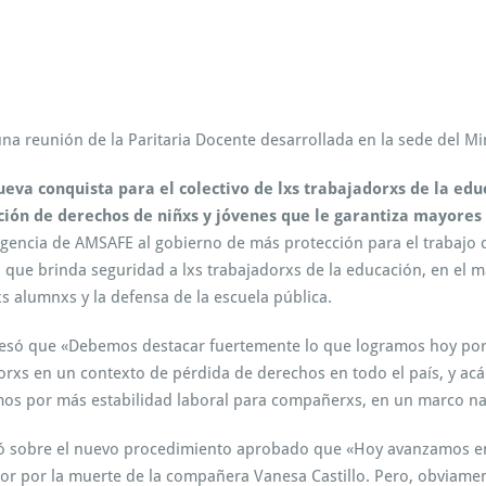
n
C
o
n
q
u
na reunión de la Paritaria Docente desarrollada en la sede del Min
i
s
ueva conquista para el colectivo de lxs trabajadorxs de la ed
t
a
ión de derechos de niñxs y jóvenes que le garantiza mayores 
s
exigencia de AMSAFE al gobierno de más protección para el trabajo
d
 que brinda seguridad a lxs trabajadorxs de la educación, en el
e
s alumnxs y la defensa de la escuela pública.
A
M
S
esó que «Debemos destacar fuertemente lo que logramos hoy porq
A
orxs en un contexto de pérdida de derechos en todo el país, y a
F
mos por más estabilidad laboral para compañerxs, en un marco n
E
e
ó sobre el nuevo procedimiento aprobado que «Hoy avanzamos en
n
p
lor por la muerte de la compañera Vanesa Castillo. Pero, obviamen