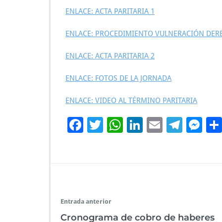
ENLACE: ACTA PARITARIA 1
ENLACE: PROCEDIMIENTO VULNERACIÓN DER
ENLACE: ACTA PARITARIA 2
ENLACE: FOTOS DE LA JORNADA
ENLACE: VIDEO AL TÉRMINO PARITARIA
F
T
W
Li
E
Te
M
ac
wi
h
n
m
le
es
e
tt
at
k
ai
gr
se
b
er
s
e
l
a
n
o
A
dI
m
g
o
p
n
er
Entrada anterior
k
p
Cronograma de cobro de haberes