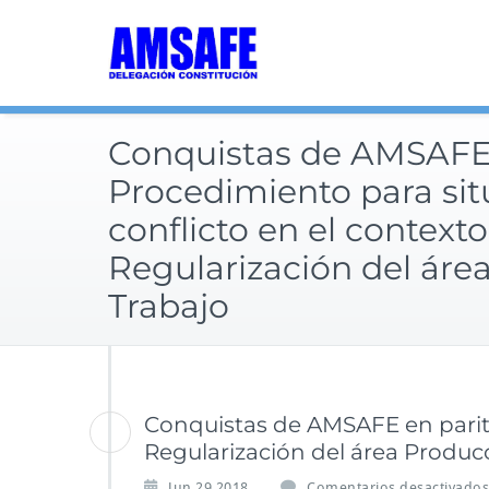
Saltar
al
contenido
Conquistas de AMSAFE e
Procedimiento para sit
conflicto en el contexto
Regularización del áre
Trabajo
Conquistas de AMSAFE en paritar
Regularización del área Produc
Jun 29,2018
Comentarios desactivados