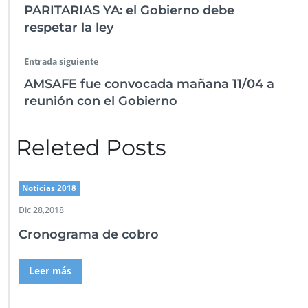
o
p
n
er
tir
s
PARITARIAS YA: el Gobierno debe
p
k
p
respetar la ley
r
o
v
Entrada siguiente
i
AMSAFE fue convocada mañana 11/04 a
s
o
reunión con el Gobierno
r
i
o
Releted Posts
s
Noticias 2018
Dic 28,2018
Cronograma de cobro
Leer más