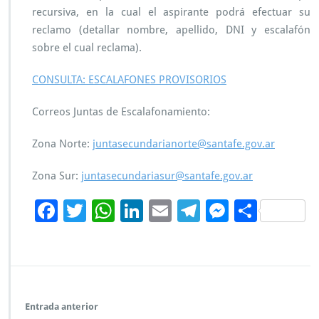
ó
recursiva, en la cual el aspirante podrá efectuar su
n
reclamo (detallar nombre, apellido, DNI y escalafón
s
sobre el cual reclama).
e
c
u
CONSULTA: ESCALAFONES PROVISORIOS
n
d
Correos Juntas de Escalafonamiento:
a
r
Zona Norte:
juntasecundarianorte@santafe.gov.ar
i
a:
Zona Sur:
juntasecundariasur@santafe.gov.ar
e
s
F
T
W
Li
E
Te
M
C
c
a
ac
wi
h
n
m
le
es
o
l
e
tt
at
k
ai
gr
se
a
m
f
b
er
s
e
l
a
n
p
o
n
o
A
dI
m
g
ar
e
Entrada anterior