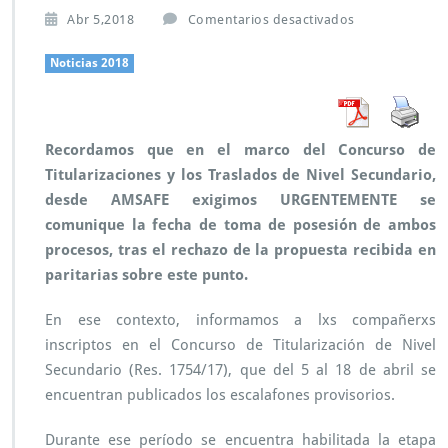
e
Abr 5,2018
Comentarios desactivados
n
C
Noticias 2018
o
n
c
u
Recordamos que en el marco del Concurso de
r
Titularizaciones y los Traslados de Nivel Secundario,
s
o
desde AMSAFE exigimos URGENTEMENTE se
T
comunique la fecha de toma de posesión de ambos
i
procesos, tras el rechazo de la propuesta recibida en
t
paritarias sobre este punto.
u
l
a
En ese contexto, informamos a lxs compañerxs
r
inscriptos en el Concurso de Titularización de Nivel
i
Secundario (Res. 1754/17), que del 5 al 18 de abril se
z
encuentran publicados los escalafones provisorios.
a
c
i
Durante ese período se encuentra habilitada la etapa