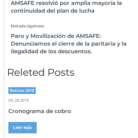
o
p
n
er
tir
d
AMSAFE resolvió por amplia mayoría la
e
k
p
continuidad del plan de lucha
l
a
p
Entrada siguiente
a
Paro y Movilización de AMSAFE:
r
Denunciamos el cierre de la paritaria y la
i
t
ilegalidad de los descuentos.
a
r
i
Releted Posts
a
Noticias 2018
Dic 28,2018
Cronograma de cobro
Leer más