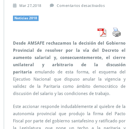
e
Mar 27,2018
Comentarios desactivados
n
A
Noticias 2018
M
S
A
F
Desde AMSAFE rechazamos la decisión del Gobierno
E
Provincial de resolver por la vía del Decreto el
r
e
aumento salarial y, consecuentemernte, el cierre
c
unilateral y arbitrario de la discusión
h
paritaria
emulando de esta forma, el esquema del
a
Ejecutivo Nacional que dispuso anular la vigencia y
z
a
validez de la Paritaria como ámbito democrático de
e
discusión del salario y las condiciones de trabajo.
l
d
Este accionar responde indudablemente al quiebre de la
e
autonomía provincial que produjo la firma del Pacto
c
r
Fiscal por parte del gobierno santafesino y ratificado por
e
la Legislatura, que pone un techo a la paritaria y