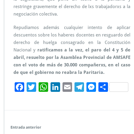
t
restringe gravemente el derecho de lxs trabajadorxs a la
o
negociación colectiva.
d
e
l
Repudiamos además cualquier intento de aplicar
g
descuentos sobre los haberes docentes en resguardo del
o
derecho de huelga consagrado en la Constitución
b
Nacional y
ratificamos a la vez, el paro del 4 y 5 de
i
e
abril, resuelto por la Asamblea Provincial de AMSAFE
r
con el voto de más de 30.000 compañerxs, en el caso
n
de que el gobierno no reabra la Paritaria.
o
y
F
T
W
Li
E
Te
M
C
e
l
ac
wi
h
n
m
le
es
o
c
e
tt
at
k
ai
gr
se
m
i
e
b
er
s
e
l
a
n
p
r
o
A
dI
m
g
ar
r
Entrada anterior
e