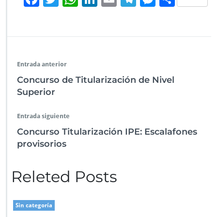
a
ac
wi
h
n
m
le
es
o
R
e
tt
at
k
ai
gr
se
m
e
f
b
er
s
e
l
a
n
p
o
o
A
dI
m
g
ar
r
Entrada anterior
m
o
p
n
er
tir
a
Concurso de Titularización de Nivel
T
k
p
Superior
r
i
b
Entrada siguiente
u
Concurso Titularización IPE: Escalafones
t
provisorios
a
r
i
Releted Posts
a
Sin categoría