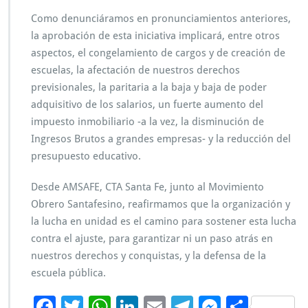
o
b
Como denunciáramos en pronunciamientos anteriores,
a
la aprobación de esta iniciativa implicará, entre otros
c
aspectos, el congelamiento de cargos y de creación de
i
escuelas, la afectación de nuestros derechos
ó
n
previsionales, la paritaria a la baja y baja de poder
d
adquisitivo de los salarios, un fuerte aumento del
e
impuesto inmobiliario -a la vez, la disminución de
l
Ingresos Brutos a grandes empresas- y la reducción del
P
a
presupuesto educativo.
c
t
Desde AMSAFE, CTA Santa Fe, junto al Movimiento
o
Obrero Santafesino, reafirmamos que la organización y
F
la lucha en unidad es el camino para sostener esta lucha
i
s
contra el ajuste, para garantizar ni un paso atrás en
c
nuestros derechos y conquistas, y la defensa de la
a
escuela pública.
l
y
F
T
W
Li
E
Te
M
C
l