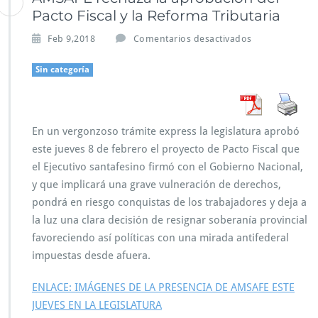
Pacto Fiscal y la Reforma Tributaria
e
Feb 9,2018
Comentarios desactivados
n
A
Sin categoría
M
S
A
F
En un vergonzoso trámite express la legislatura aprobó
E
este jueves 8 de febrero el proyecto de Pacto Fiscal que
r
e
el Ejecutivo santafesino firmó con el Gobierno Nacional,
c
y que implicará una grave vulneración de derechos,
h
pondrá en riesgo conquistas de los trabajadores y deja a
a
la luz una clara decisión de resignar soberanía provincial
z
a
favoreciendo así políticas con una mirada antifederal
l
impuestas desde afuera.
a
a
ENLACE: IMÁGENES DE LA PRESENCIA DE AMSAFE ESTE
p
JUEVES EN LA LEGISLATURA
r