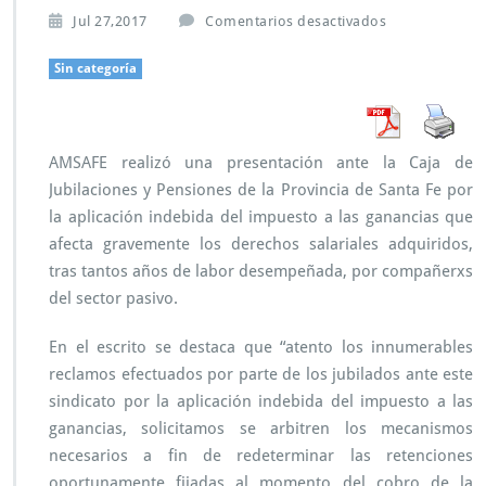
e
Jul 27,2017
Comentarios desactivados
n
P
Sin categoría
r
e
s
e
AMSAFE realizó una presentación ante la Caja de
n
Jubilaciones y Pensiones de la Provincia de Santa Fe por
t
a
la aplicación indebida del impuesto a las ganancias que
c
afecta gravemente los derechos salariales adquiridos,
i
tras tantos años de labor desempeñada, por compañerxs
ó
del sector pasivo.
n
d
e
En el escrito se destaca que “atento los innumerables
A
reclamos efectuados por parte de los jubilados ante este
M
sindicato por la aplicación indebida del impuesto a las
S
ganancias, solicitamos se arbitren los mecanismos
A
F
necesarios a fin de redeterminar las retenciones
E
oportunamente fijadas al momento del cobro de la