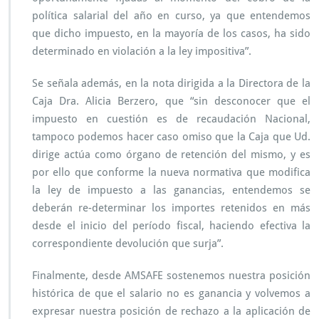
e
política salarial del año en curso, ya que entendemos
n
que dicho impuesto, en la mayoría de los casos, ha sido
d
e
determinado en violación a la ley impositiva”.
f
e
Se señala además, en la nota dirigida a la Directora de la
n
Caja Dra. Alicia Berzero, que “sin desconocer que el
s
impuesto en cuestión es de recaudación Nacional,
a
d
tampoco podemos hacer caso omiso que la Caja que Ud.
e
dirige actúa como órgano de retención del mismo, y es
l
por ello que conforme la nueva normativa que modifica
a
la ley de impuesto a las ganancias, entendemos se
s
j
deberán re-determinar los importes retenidos en más
u
desde el inicio del período fiscal, haciendo efectiva la
b
correspondiente devolución que surja”.
i
l
Finalmente, desde AMSAFE sostenemos nuestra posición
a
c
histórica de que el salario no es ganancia y volvemos a
i
expresar nuestra posición de rechazo a la aplicación de