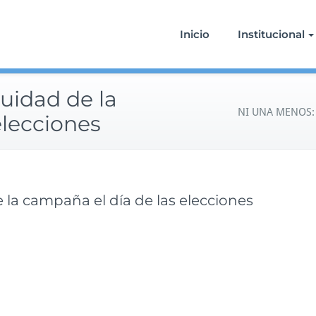
Inicio
Institucional
idad de la
NI UNA MENOS: C
elecciones
la campaña el día de las elecciones
e
n
N
I
U
N
A