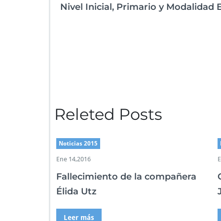
k
p
Nivel Inicial, Primario y Modalidad 
Releted Posts
Noticias 2015
Ene 14,2016
E
Fallecimiento de la compañera
Élida Utz
Leer más