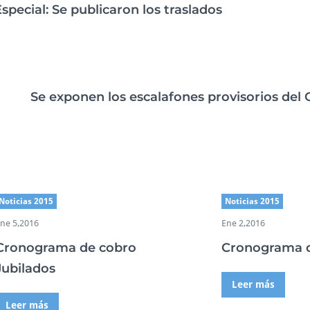
e
Especial: Se publicaron los traslados
s
Se exponen los escalafones provisorios del
Noticias 2015
Noticias 2015
ne 5,2016
Ene 2,2016
Cronograma de cobro
Cronograma 
Jubilados
Leer más
Leer más