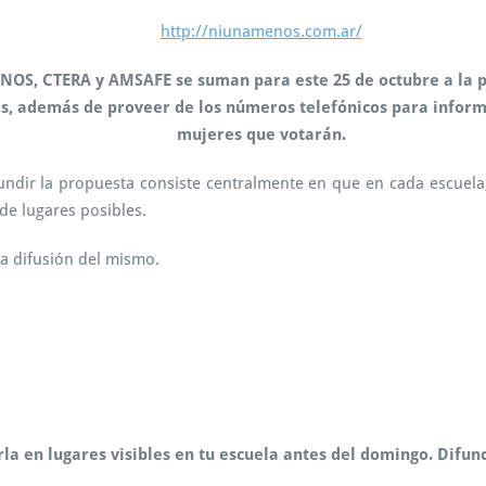
M
E
http://niunamenos.com.ar/
N
O
S, CTERA y AMSAFE se suman para este 25 de octubre a la pro
S:
res, además de proveer de los números telefónicos para inform
C
mujeres que votarán.
o
n
t
fundir la propuesta consiste centralmente en que en cada escuela
i
de lugares posibles.
n
u
la difusión del mismo.
i
d
a
d
d
e
l
a
c
la en lugares visibles en tu escuela antes del domingo. Difund
a
m