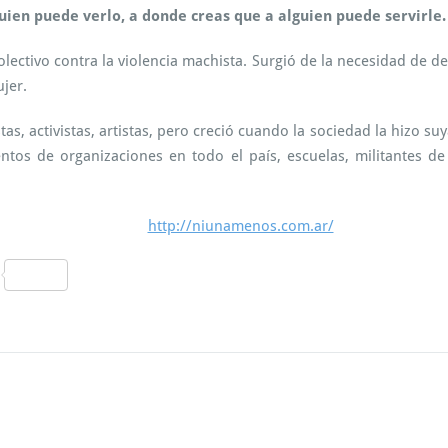
uien puede verlo, a donde creas que a alguien puede servirle.
p
a
ñ
ectivo contra la violencia machista. Surgió de la necesidad de de
a
jer.
e
l
s, activistas, artistas, pero creció cuando la sociedad la hizo su
d
os de organizaciones en todo el país, escuelas, militantes de 
í
a
d
e
http://niunamenos.com.ar/
l
a
C
s
o
e
l
m
e
c
p
c
ar
i
o
tir
n