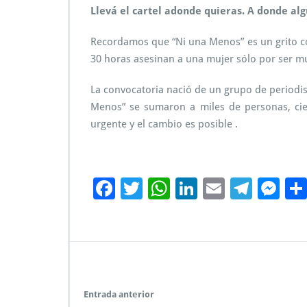
Llevá el cartel adonde quieras. A donde alg
Recordamos que “Ni una Menos” es un grito col
30 horas asesinan a una mujer sólo por ser mu
La convocatoria nació de un grupo de periodista
Menos” se sumaron a miles de personas, cient
urgente y el cambio es posible .
F
T
W
Li
E
Te
M
ac
wi
h
n
m
le
es
e
tt
at
k
ai
gr
se
b
er
s
e
l
a
n
o
A
dI
m
g
o
p
n
er
Entrada anterior