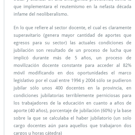
e
que implementara el reutemismo en la nefasta década
r
infame del neoliberalismo.
i
n
t
En lo que refiere al sector docente, el cual es claramente
e
superavitario (genera mayor cantidad de aportes que
n
egresos para su sector) las actuales condiciones de
t
jubilación son resultado de un proceso de lucha que
o
d
implicó durante más de 5 años, un proceso de
e
movilización docente constante para acceder al 82%
r
móvil modificando en dos oportunidades el marco
e
legislativo por el cual entre 1994 y 2004 sólo se pudieron
f
o
jubilar sólo unos 400 docentes en la provincia, en
r
condiciones jubilatorias terriblemente perniciosas para
m
los trabajadores de la educación en cuanto a años de
a
aporte (40 años), porcentaje de jubilación (60%) y la base
p
r
sobre la que se calculaba el haber jubilatorio (un solo
e
cargo docentes aún para aquellos que trabajaron dos
v
cargos u horas cátedra)