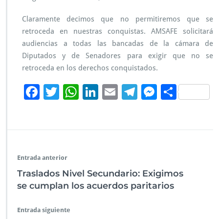
i
s
Claramente decimos que no permitiremos que se
i
o
retroceda en nuestras conquistas. AMSAFE solicitará
n
audiencias a todas las bancadas de la cámara de
a
Diputados y de Senadores para exigir que no se
l
retroceda en los derechos conquistados.
F
T
W
Li
E
Te
M
C
ac
wi
h
n
m
le
es
o
e
tt
at
k
ai
gr
se
m
b
er
s
e
l
a
n
p
o
A
dI
m
g
ar
Entrada anterior
o
p
n
er
tir
Traslados Nivel Secundario: Exigimos
k
p
se cumplan los acuerdos paritarios
Entrada siguiente