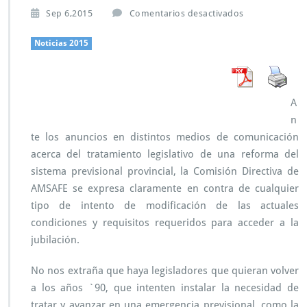
e
Sep 6,2015
Comentarios desactivados
n
A
Noticias 2015
M
S
A
F
A
E
n
r
e
te los anuncios en distintos medios de comunicación
c
acerca del tratamiento legislativo de una reforma del
h
sistema previsional provincial, la Comisión Directiva de
a
AMSAFE se expresa claramente en contra de cualquier
z
a
tipo de intento de modificación de las actuales
c
condiciones y requisitos requeridos para acceder a la
u
jubilación.
a
l
No nos extraña que haya legisladores que quieran volver
q
u
a los años `90, que intenten instalar la necesidad de
i
tratar y avanzar en una emergencia previsional, como la