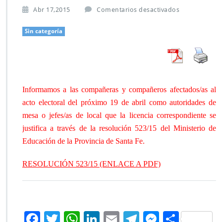
e
Abr 17,2015
Comentarios desactivados
n
E
Sin categoría
l
e
c
c
i
o
Informamos a las compañeras y compañeros afectados/as al
n
acto electoral del próximo 19 de abril como autoridades de
e
mesa o jefes/as de local que la licencia correspondiente se
s
1
justifica a través de la resolución 523/15 del Ministerio de
9
Educación de la Provincia de Santa Fe.
d
e
RESOLUCIÓN 523/15 (ENLACE A PDF)
a
b
r
i
l:
F
T
W
Li
E
Te
M
C
U