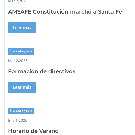
d
Mar 2,2026
e
AMSAFE Constitución marchó a Santa Fe
s
d
e
Leer más
m
e
s
a
Sin categoría
Mar 2,2026
Formación de directivos
Leer más
Sin categoría
Ene 6,2026
Horario de Verano