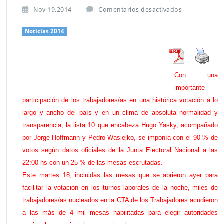
e
Nov 19,2014
Comentarios desactivados
n
C
Noticias 2014
o
n
t
u
Con una
n
importante
d
e
participación de los trabajadores/as en una histórica votación a lo
n
largo y ancho del país y en un clima de absoluta normalidad y
t
transparencia, la lista 10 que encabeza Hugo Yasky, acompañado
e
por Jorge Hoffmann y Pedro Wasiejko, se imponía con el 90 % de
t
r
votos según datos oficiales de la Junta Electoral Nacional a las
i
22:00 hs con un 25 % de las mesas escrutadas.
u
Este martes 18, incluidas las mesas que se abrieron ayer para
n
facilitar la votación en los turnos laborales de la noche, miles de
f
o
trabajadores/as nucleados en la CTA de los Trabajadores acudieron
d
a las más de 4 mil mesas habilitadas para elegir autoridades
e