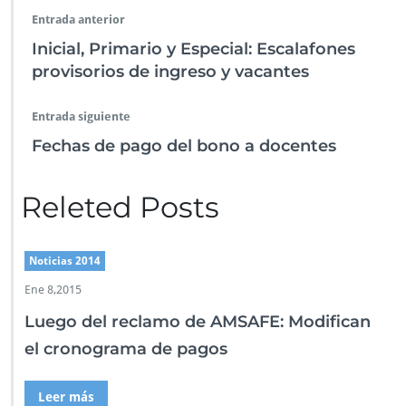
o
A
dI
m
g
ar
Entrada anterior
o
p
n
er
tir
Inicial, Primario y Especial: Escalafones
k
p
provisorios de ingreso y vacantes
Entrada siguiente
Fechas de pago del bono a docentes
Releted Posts
Noticias 2014
Ene 8,2015
Luego del reclamo de AMSAFE: Modifican
el cronograma de pagos
Leer más