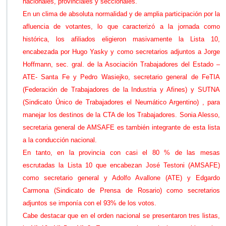
nacionales, provinciales y seccionales.
l
En un clima de absoluta normalidad y de amplia participación por la
a
L
afluencia de votantes, lo que caracterizó a la jornada como
i
histórica, los afiliados eligieron masivamente la Lista 10,
s
encabezada por Hugo Yasky y como secretarios adjuntos a Jorge
t
Hoffmann, sec. gral. de la Asociación Trabajadores del Estado –
a
1
ATE- Santa Fe y Pedro Wasiejko, secretario general de FeTIA
0
(Federación de Trabajadores de la Industria y Afines) y SUTNA
d
(Sindicato Único de Trabajadores el Neumático Argentino) , para
e
manejar los destinos de la CTA de los Trabajadores. Sonia Alesso,
l
a
secretaria general de AMSAFE es también integrante de esta lista
C
a la conducción nacional.
T
En tanto, en la provincia con casi el 80 % de las mesas
A
escrutadas la Lista 10 que encabezan José Testoni (AMSAFE)
d
e
como secretario general y Adolfo Avallone (ATE) y Edgardo
l
Carmona (Sindicato de Prensa de Rosario) como secretarios
o
adjuntos se imponía con el 93% de los votos.
s
Cabe destacar que en el orden nacional se presentaron tres listas,
T