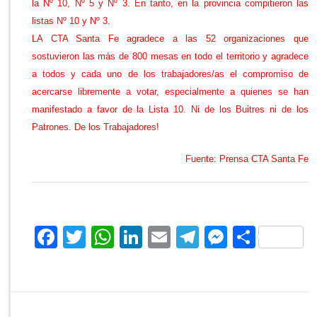
r
la Nº 10, Nº 5 y Nº 3. En tanto, en la provincia compitieron las
a
listas Nº 10 y Nº 3.
b
LA CTA Santa Fe agradece a las 52 organizaciones que
a
sostuvieron las más de 800 mesas en todo el territorio y agradece
j
a
a todos y cada uno de los trabajadores/as el compromiso de
d
acercarse libremente a votar, especialmente a quienes se han
o
manifestado a favor de la Lista 10. Ni de los Buitres ni de los
r
Patrones. De los Trabajadores!
e
s
Fuente: Prensa CTA Santa Fe
F
T
W
Li
E
Te
M
C
ac
wi
h
n
m
le
es
o
e
tt
at
k
ai
gr
se
m
b
er
s
e
l
a
n
p