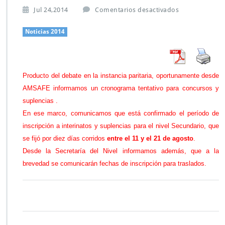
e
Jul 24,2014
Comentarios desactivados
n
N
Noticias 2014
i
v
e
l
Producto del debate en la instancia paritaria, oportunamente desde
S
AMSAFE informamos un cronograma tentativo para concursos y
e
c
suplencias .
u
En ese marco, comunicamos que está confirmado el período de
n
inscripción a interinatos y suplencias para el nivel Secundario, que
d
se fijó por diez días corridos
entre el 11 y el 21 de agosto
.
a
r
Desde la Secretaría del Nivel informamos además, que a la
i
brevedad se comunicarán fechas de inscripción para traslados.
o:
P
e
r
í
o