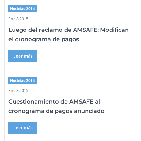
c
i
Noticias 2014
a
Ene 8,2015
s
2
Luego del reclamo de AMSAFE: Modifican
0
1
el cronograma de pagos
4
Leer más
Noticias 2014
Ene 3,2015
Cuestionamiento de AMSAFE al
cronograma de pagos anunciado
Leer más