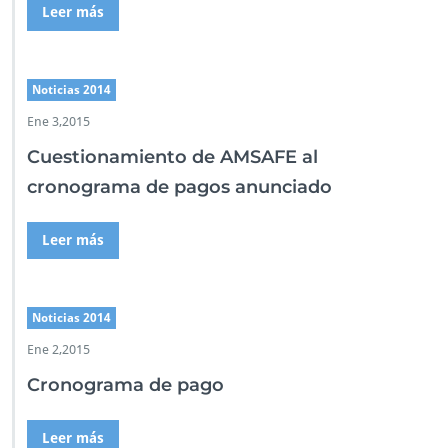
Leer más
t
i
v
o
Noticias 2014
s
Ene 3,2015
Cuestionamiento de AMSAFE al
cronograma de pagos anunciado
Leer más
Noticias 2014
Ene 2,2015
Cronograma de pago
Leer más