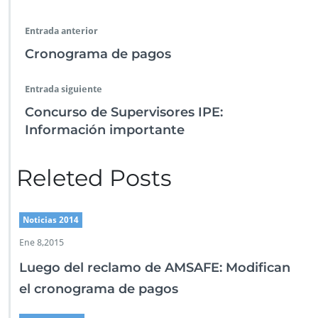
b
er
s
e
l
a
n
p
r
i
o
A
dI
m
g
ar
Entrada anterior
o
o
p
n
er
tir
p
Cronograma de pagos
a
k
p
r
a
Entrada siguiente
a
Concurso de Supervisores IPE:
s
Información importante
p
i
r
Releted Posts
a
n
t
e
Noticias 2014
s
Ene 8,2015
a
D
Luego del reclamo de AMSAFE: Modifican
i
el cronograma de pagos
r
e
c