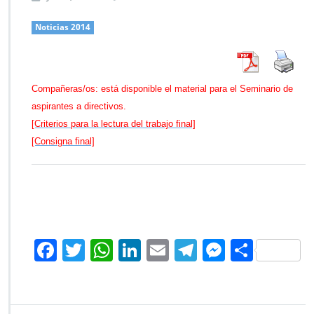
n
T
Noticias 2014
r
a
b
a
Compañeras/os: está disponible el material para el Seminario de
j
aspirantes a directivos.
o
f
[Criterios para la lectura del trabajo final]
i
[Consigna final]
n
a
l
d
e
l
S
F
T
W
Li
E
Te
M
C
e
m
ac
wi
h
n
m
le
es
o
i
e
tt
at
k
ai
gr
se
m
n
a