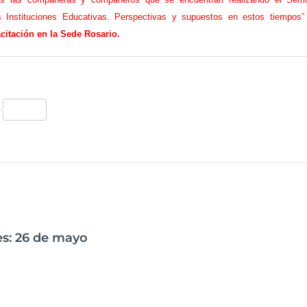
a
s Instituciones Educativas. Perspectivas y supuestos en estos tiempos
r
i
acitación en la Sede Rosario.
o
p
a
r
a
C
a
o
s
p
m
i
p
r
a
ar
n
t
tir
e
es: 26 de mayo
s
a
D
i
r
e