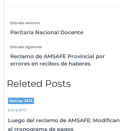
e
tt
at
k
ai
gr
se
m
I
n
b
er
s
e
l
a
n
p
t
o
A
dI
m
g
ar
r
Entrada anterior
a
o
p
n
er
tir
n
Paritaria Nacional Docente
k
p
e
t.
Entrada siguiente
Reclamo de AMSAFE Provincial por
errores en recibos de haberes
Releted Posts
Noticias 2014
Ene 8,2015
Luego del reclamo de AMSAFE: Modifican
el cronograma de pagos