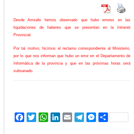
q
u
i
Desde Amsafe hemos observado que hubo errores en las
d
liquidaciones de haberes que se presentan en la Intranet
a
c
Provincial.
i
o
Por tal motivo, hicimos el reclamo correspondiente al Ministerio,
n
por lo que nos informan que hubo un error en el Departamento de
e
Informática de la provincia y que en las próximas horas será
s
d
subsanado.
e
s
u
e
l
d
o
F
T
W
Li
E
Te
M
C
s
ac
wi
h
n
m
le
es
e
o
n