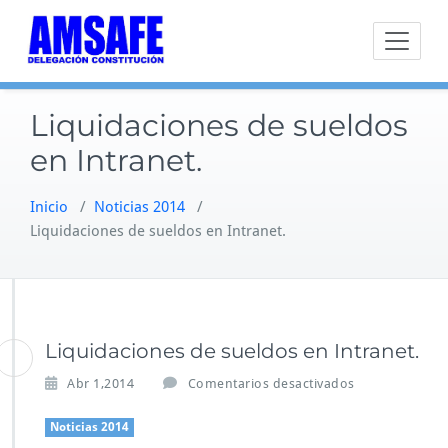
Saltar
al
contenido
Liquidaciones de sueldos
en Intranet.
Inicio
/
Noticias 2014
/
Liquidaciones de sueldos en Intranet.
Liquidaciones de sueldos en Intranet.
e
Abr 1,2014
Comentarios desactivados
n
L
Noticias 2014
i