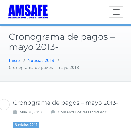
Saltar
al
contenido
Cronograma de pagos –
mayo 2013-
Inicio
/
Noticias 2013
/
Cronograma de pagos – mayo 2013-
Cronograma de pagos – mayo 2013-
e
May 30,2013
Comentarios desactivados
n
C
Noticias 2013
r