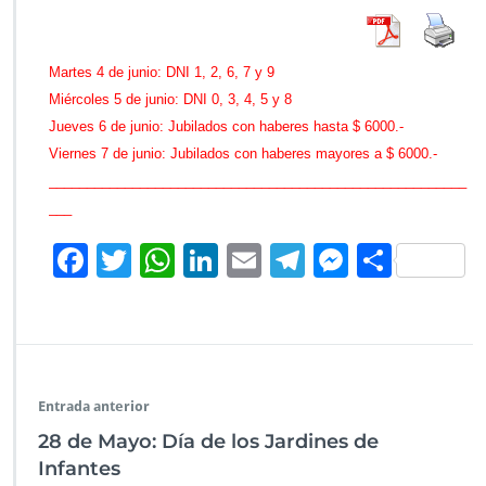
o
n
o
Martes 4 de junio: DNI 1, 2, 6, 7 y 9
g
Miércoles 5 de junio: DNI 0, 3, 4, 5 y 8
r
a
Jueves 6 de junio: Jubilados con haberes hasta $ 6000.-
m
Viernes 7 de junio: Jubilados con haberes mayores a $ 6000.-
a
_______________________________________________________
d
___
e
p
F
T
W
Li
E
Te
M
C
a
g
ac
wi
h
n
m
le
es
o
o
e
tt
at
k
ai
gr
se
m
s
–
b
er
s
e
l
a
n
p
m
a
o
A
dI
m
g
ar
y
Entrada anterior
o
p
n
er
tir
o
28 de Mayo: Día de los Jardines de
2
k
p
Infantes
0