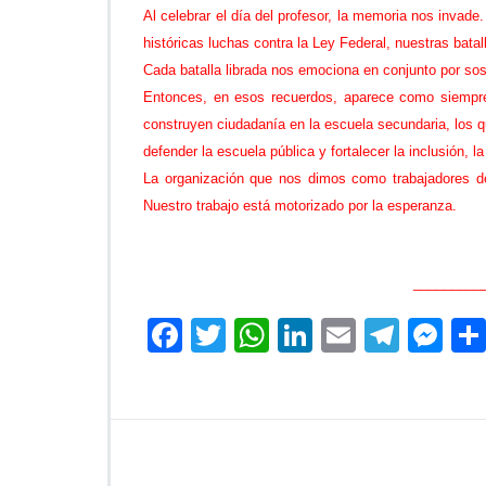
Al celebrar el día del profesor, la memoria nos inv
históricas luchas contra la Ley Federal, nuestras bata
Cada batalla librada nos emociona en conjunto por so
Entonces, en esos recuerdos, aparece como siempre 
construyen ciudadanía en la escuela secundaria, los qu
defender la escuela pública y fortalecer la inclusión, l
La organización que nos dimos como trabajadores de 
Nuestro trabajo está motorizado por la esperanza.
_________
F
T
W
Li
E
Te
M
ac
wi
h
n
m
le
es
e
tt
at
k
ai
gr
se
b
er
s
e
l
a
n
o
A
dI
m
g