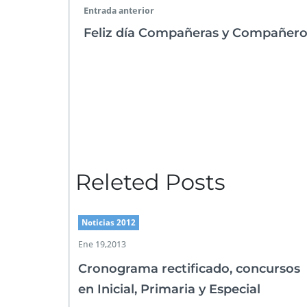
o
p
n
er
Entrada anterior
k
p
Feliz día Compañeras y Compañero
Releted Posts
Noticias 2012
Ene 19,2013
Cronograma rectificado, concursos
en Inicial, Primaria y Especial