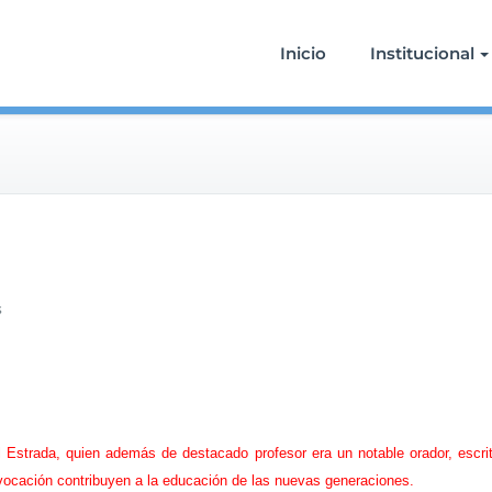
Inicio
Institucional
e
s
n
D
í
a
d
e
Estrada, quien además de destacado profesor era un notable orador, escrit
l
vocación contribuyen a la educación de las nuevas generaciones.
P