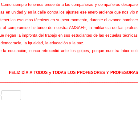
r
ade. Como siempre tenemos presente a las compañeras y compañeros desapare
o
llas en unidad y en la calle contra los ajustes ese enero ardiente que nos vio
f
stener las escuelas técnicas en su peor momento, durante el avance hambrien
e
el compromiso histórico de nuestra AMSAFE, la militancia de las profesor
s
o
e riegan la impronta del trabajo en sus estudiantes de las escuelas técnicas 
r
a democracia, la igualdad, la educación y la paz.
la educación, nunca retrocedió ante los golpes, porque nuestra labor coti
FELIZ DÍA A TODOS y TODAS LOS PROFESORES Y PROFESORAS
________________________________________________________________
C
o
m
p
ar