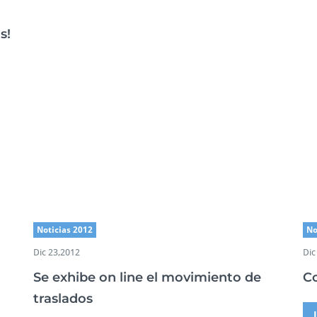
tir
s!
Noticias 2012
No
Dic 23,2012
Dic
Se exhibe on line el movimiento de
C
traslados