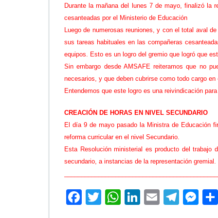
Durante la mañana del lunes 7 de mayo, finalizó la r
cesanteadas por el Ministerio de Educación
Luego de numerosas reuniones, y con el total aval de 
sus tareas habituales en las compañeras cesanteadas
equipos. Esto es un logro del gremio que logró que est
Sin embargo desde AMSAFE reiteramos que no puede
necesarios, y que deben cubrirse como todo cargo en 
Entendemos que este logro es una reivindicación para l
CREACIÓN DE HORAS EN NIVEL SECUNDARIO
El día 9 de mayo pasado la Ministra de Educación fi
reforma curricular en el nivel Secundario.
Esta Resolución ministerial es producto del trabajo d
secundario, a instancias de la representación gremial.
_____________________________________________
F
T
W
Li
E
Te
M
ac
wi
h
n
m
le
es