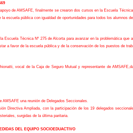
669
s
e
el apoyo de AMSAFE, finalmente se crearon dos cursos en la Escuela Técnica
m
e la escuela pública con igualdad de oportunidades para todos los alumnos d
a
n
a
a Escuela Técnica Nº 275 de Alcorta para avanzar en la problemática que afe
l
r a favor de la escuela pública y de la conservación de los puestos de tra
hionatti, vocal de la Caja de Seguro Mutual y representante de AMSAFE,dar
l de AMSAFE una reunión de Delegados Seccionales.
ón Directiva Ampliada, con la participación de los 19 delegados seccionale
eriales, surgidas de la última paritaria.
EDIDAS DEL EQUIPO SOCIOEDUACTIVO