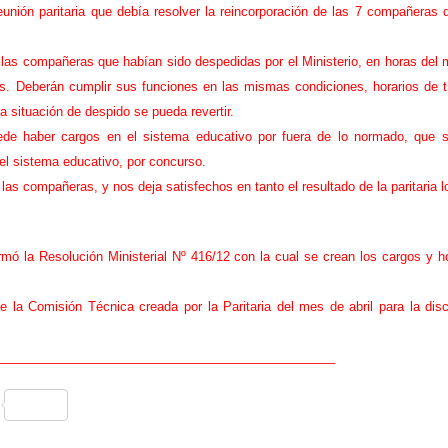
eunión paritaria que debía resolver la reincorporación de las 7 compañeras 
las compañeras que habían sido despedidas por el Ministerio, en horas del med
. Deberán cumplir sus funciones en las mismas condiciones, horarios de tr
a situación de despido se pueda revertir.
 haber cargos en el sistema educativo por fuera de lo normado, que se
el sistema educativo, por concurso.
as compañeras, y nos deja satisfechos en tanto el resultado de la paritaria l
rmó la Resolución Ministerial Nº 416/12 con la cual se crean los cargos y 
e la Comisión Técnica creada por la Paritaria del mes de abril para la disc
________________________________________________
C
o