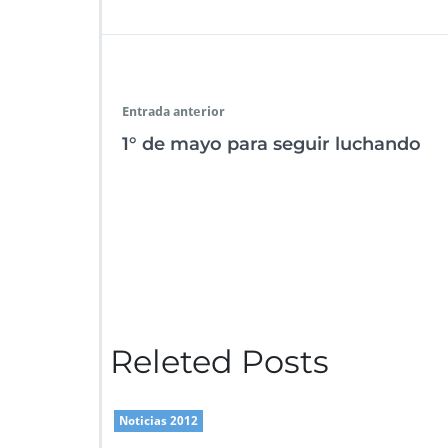
e
tt
at
k
ai
gr
se
b
er
s
e
l
a
n
o
A
dI
m
g
o
p
n
er
Entrada anterior
k
p
1° de mayo para seguir luchando
Releted Posts
Noticias 2012