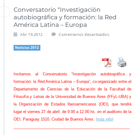
Conversatorio “Investigación
autobiográfica y formación: la Red
América Latina – Europa
e
Abr 19,2012
Comentarios desactivados
n
C
Noticias 2012
o
n
v
e
Invitamos al Conversatorio “Investigación autobiográfica y
r
formación: la Red América Latina – Europa”, co-organizado entre el
s
a
Departamento de Ciencias de la Educación de la Facultad de
t
Filosofía y Letras de la Universidad de Buenos Aires (FFyL-UBA) y
o
la Organización de Estados Iberoamericanos (OEI), que tendrá
r
lugar el viernes 27 de abril de 9.00 a 12.00 hs. en el auditorio de la
i
o
OEI, Paraguay 1510, Ciudad de Buenos Aires.
(más info)
“I
_______________________________________________________
n
___________________________________