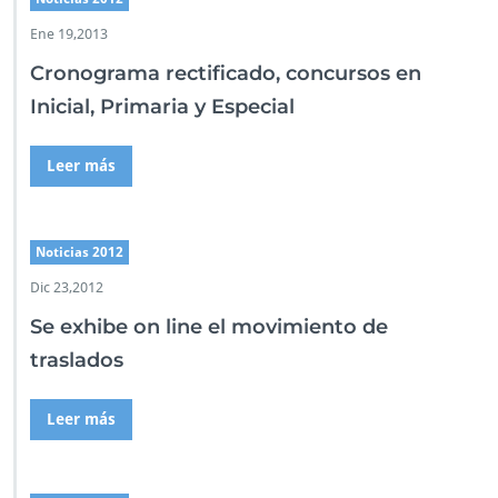
c
Ene 19,2013
a
y
Cronograma rectificado, concursos en
f
Inicial, Primaria y Especial
o
r
m
Leer más
a
c
i
ó
Noticias 2012
n:
l
Dic 23,2012
a
Se exhibe on line el movimiento de
R
e
traslados
d
A
m
Leer más
é
r
i