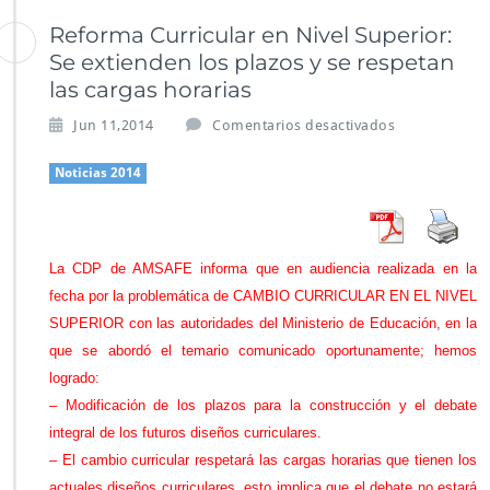
Reforma Curricular en Nivel Superior:
Se extienden los plazos y se respetan
las cargas horarias
e
Jun 11,2014
Comentarios desactivados
n
R
Noticias 2014
e
f
o
r
La CDP de AMSAFE informa que en audiencia realizada en la
m
fecha por la problemática de CAMBIO CURRICULAR EN EL NIVEL
a
C
SUPERIOR con las autoridades del Ministerio de Educación, en la
u
que se abordó el temario comunicado oportunamente; hemos
r
logrado:
r
– Modificación de los plazos para la construcción y el debate
i
c
integral de los futuros diseños curriculares.
u
– El cambio curricular respetará las cargas horarias que tienen los
l
actuales diseños curriculares, esto implica que el debate no estará