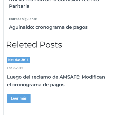
t
k
p
Paritaria
a
n
l
Entrada siguiente
a
Aguinaldo: cronograma de pagos
s
c
a
Releted Posts
r
g
a
s
Noticias 2014
h
Ene 8,2015
o
r
Luego del reclamo de AMSAFE: Modifican
a
el cronograma de pagos
r
i
a
Leer más
s