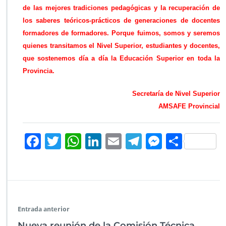
de las mejores tradiciones pedagógicas y la recuperación de
e
n
los saberes teóricos-prácticos de generaciones de docentes
d
formadores de formadores. Porque fuimos, somos y seremos
e
quienes transitamos el Nivel Superior, estudiantes y docentes,
n
que sostenemos día a día la Educación Superior en toda la
l
o
Provincia.
s
p
Secretaría de Nivel Superior
l
AMSAFE Provincial
a
z
o
F
T
W
Li
E
Te
M
C
s
y
ac
wi
h
n
m
le
es
o
s
e
tt
at
k
ai
gr
se
m
e
r
b
er
s
e
l
a
n
p
e
s
o
A
dI
m
g
ar
Entrada anterior
p
o
p
n
er
tir
e
Nueva reunión de la Comisión Técnica