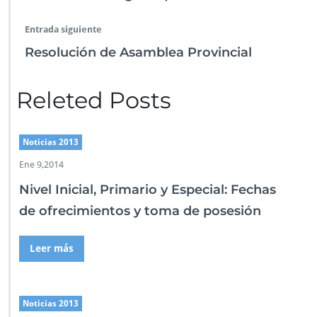
i
s
o
Entrada siguiente
r
Resolución de Asamblea Provincial
i
o
s
Releted Posts
/
c
o
n
Noticias 2013
s
Ene 9,2014
u
l
Nivel Inicial, Primario y Especial: Fechas
t
de ofrecimientos y toma de posesión
a
d
e
Leer más
v
a
c
a
Noticias 2013
n