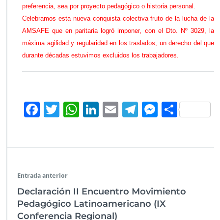
d
preferencia, sea por proyecto pedagógico o historia personal.
o
Celebramos esta nueva conquista colectiva fruto de la lucha de la
c
AMSAFE que en paritaria logró imponer, con el Dto. Nº 3029, la
e
máxima agilidad y regularidad en los traslados, un derecho del que
n
t
durante décadas estuvimos excluidos los trabajadores.
e
(E
s
c
a
F
T
W
Li
E
Te
M
C
l
ac
wi
h
n
m
le
es
o
a
f
e
tt
at
k
ai
gr
se
m
o
b
er
s
e
l
a
n
p
n
e
o
A
dI
m
g
ar
s
Entrada anterior
p
o
p
n
er
tir
Declaración II Encuentro Movimiento
r
k
p
o
Pedagógico Latinoamericano (IX
v
Conferencia Regional)