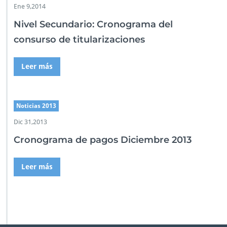
Ene 9,2014
t
e
Nivel Secundario: Cronograma del
s)
consurso de titularizaciones
Leer más
Noticias 2013
Dic 31,2013
Cronograma de pagos Diciembre 2013
Leer más