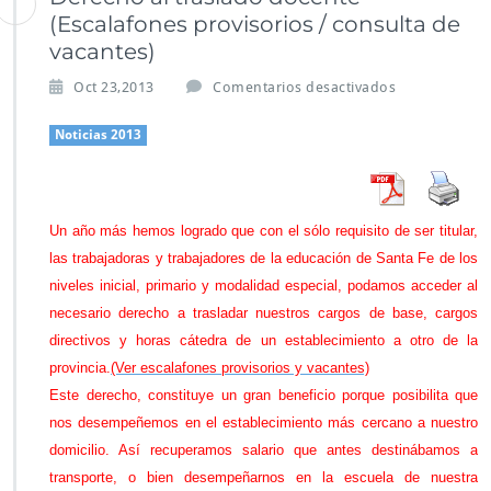
(Escalafones provisorios / consulta de
vacantes)
e
Oct 23,2013
Comentarios desactivados
n
D
Noticias 2013
e
r
e
c
Un año más hemos logrado que con el sólo requisito de ser titular,
h
las trabajadoras y trabajadores de la educación de Santa Fe de los
o
a
niveles inicial, primario y modalidad especial, podamos acceder al
l
necesario derecho a trasladar nuestros cargos de base, cargos
t
directivos y horas cátedra de un establecimiento a otro de la
r
provincia.
(Ver escalafones provisorios y vacantes)
a
s
Este derecho, constituye un gran beneficio porque posibilita que
l
nos desempeñemos en el establecimiento más cercano a nuestro
a
domicilio. Así recuperamos salario que antes destinábamos a
d
transporte, o bien desempeñarnos en la escuela de nuestra
o