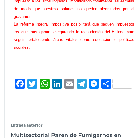
impuesto a los altos ingresos, modificando totalmente las escalas
S
e
de modo que nuestros salarios no queden alcanzados por el
e
gravamen.
f
La reforma integral impositiva posibilitará que paguen impuestos
e
los que más ganan, asegurando la recaudación del Estado para
c
t
seguir fortaleciendo áreas vitales como educación o políticas
i
sociales.
v
i
_______________________________________________________
z
________________________________
ó
l
F
T
W
Li
E
Te
M
C
a
d
ac
wi
h
n
m
le
es
o
e
e
tt
at
k
ai
gr
se
m
v
o
b
er
s
e
l
a
n
p
l
u
o
A
dI
m
g
ar
c
Entrada anterior
o
p
n
er
tir
i
Multisectorial Paren de Fumigarnos en
ó