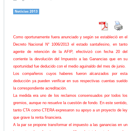
n
I
Noticias 2013
m
p
u
e
Como oportunamente fuera anunciado y según se estableció en el
s
Decreto Nacional N° 1006/2013 el estado santafesino, en tanto
t
o
agente de retención de la AFIP, efectivizó con fecha 20 del
a
corriente la devolución del Impuesto a las Ganancias que en su
l
oportunidad fue deducido con el medio aguinaldo del mes de junio.
a
Los compañeros cuyos haberes fueron alcanzados por esta
s
G
deducción ya pueden verificar en sus respectivas cuentas sueldo
a
la correspondiente acreditación.
n
La medida era uno de los reclamos consensuados por todos los
a
gremios, aunque no resuelve la cuestión de fondo. En este sentido,
n
c
tanto CTA como CTERA expresaron su apoyo a un proyecto de ley
i
que grave la renta financiera.
a
A la par se propone transformar el impuesto a las ganancias en un
s: